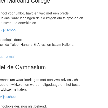
et Marcanti College
hool voor vmbo, havo en vwo met een brede
ugklas, waar leerlingen de tijd krijgen om te groeien en
n niveau te ontwikkelen.
kijk school
hoolopleiders:
chida Taleb, Hanane El Arrasi en Issam Kalipha
uur e-mail
et 4e Gymnasium
mnasium waar leerlingen met een vwo-advies zich
eed ontwikkelen en worden uitgedaagd om het beste
t zichzelf te halen.
kijk school
hoolopleider: nog niet bekend.