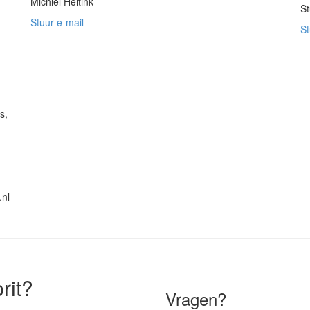
Michiel Heitink
St
Stuur e-mail
St
s,
.nl
rit?
Vragen?