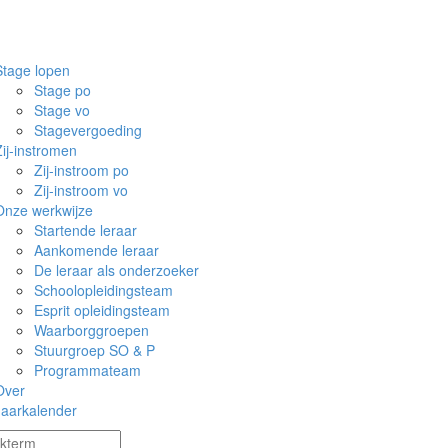
Stage lopen
Stage po
Stage vo
Stagevergoeding
Zij-instromen
Zij-instroom po
Zij-instroom vo
Onze werkwijze
Startende leraar
Aankomende leraar
De leraar als onderzoeker
Schoolopleidingsteam
Esprit opleidingsteam
Waarborggroepen
Stuurgroep SO & P
Programmateam
Over
Jaarkalender