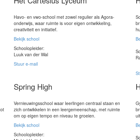
Het Cartesius Lyceum
H
Havo- en vwo-school met zowel regulier als Agora-
Sc
onderwijs, waar ruimte is voor eigen ontwikkeling,
br
creativiteit en initiatief.
hu
Bekijk school
Be
Schoolopleider:
Sc
Luuk van der Wal
Ra
Stuur e-mail
St
Spring High
H
Vernieuwingsschool waar leerlingen centraal staan en
Gy
tot
zich ontwikkelen in een leergemeenschap, met ruimte
br
om op eigen tempo en niveau te groeien.
ui
Bekijk school
Be
Schoolopleider:
Sc