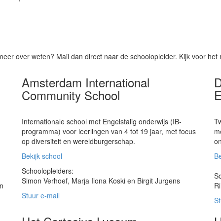
eer over weten? Mail dan direct naar de schoolopleider. Kijk voor het 
Amsterdam International
D
Community School
E
Internationale school met Engelstalig onderwijs (IB-
Tw
programma) voor leerlingen van 4 tot 19 jaar, met focus
me
op diversiteit en wereldburgerschap.
on
Bekijk school
Be
Schoolopleiders:
Sc
Simon Verhoef, Marja Ilona Koski en Birgit Jurgens
an
Ri
Stuur e-mail
St