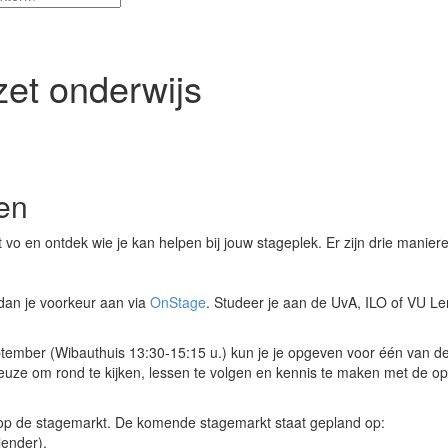
zet onderwijs
len
t vo en ontdek wie je kan helpen bij jouw stageplek. Er zijn drie manier
an je voorkeur aan via
OnStage
. Studeer je aan de UvA, ILO of VU L
tember (Wibauthuis 13:30-15:15 u.) kun je je opgeven voor één van d
euze om rond te kijken, lessen te volgen en kennis te maken met de op
 op de stagemarkt. De komende stagemarkt staat gepland op:
lender).